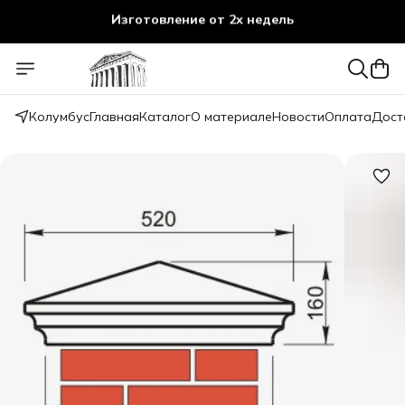
Изготовление от 2х недель
Колумбус
Главная
Каталог
О материале
Новости
Оплата
Дост