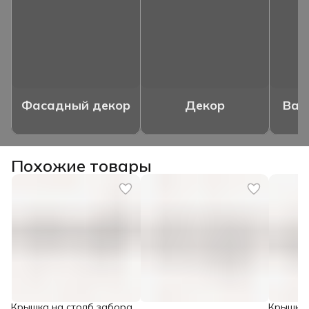
Фасадный декор
Декор
Ваз
Похожие товары
Крышка на столб забора
Крышка 