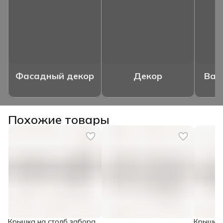
Фасадный декор
Декор
Ваз
Похожие товары
Крышка на столб забора
Крышка 