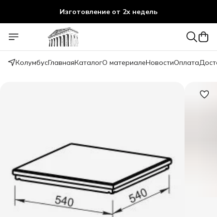
Изготовление от 2х недель
Колумбус
Главная
Каталог
О материале
Новости
Оплата
Дост