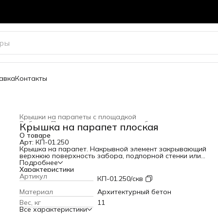
авка
Контакты
Крышки на парапеты с площадкой
Забор
›
Парапетные крышки для забора
›
Крышка на парапет плоская
Главная
›
Весь архитектурный декор
›
О товаре
Арт: КП-01.250
Крышка на парапет. Накрывной элемент закрывающий
верхнюю поверхность забора, подпорной стенки или
парапета. Защищает конструкцию от попадания влаги. М
Подробнее
использоваться как подоконник или проступь для ступене
Характеристики
Ширина: 250 мм
Артикул
КП-01.250/скв
Длина: 500 мм
Высота: 40 мм
Материал
Архитектурный бетон
Вес: 11 кг
Вес, кг
11
Варианты цвета
Все характеристики