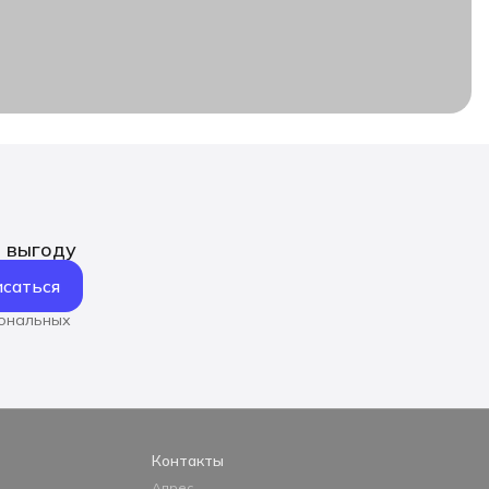
ь выгоду
саться
сональных
Контакты
Адрес