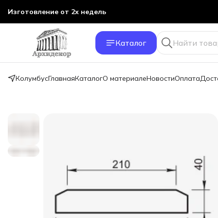
Изготовление от 2х недель
Каталог
Колумбус
Главная
Каталог
О материале
Новости
Оплата
Дост