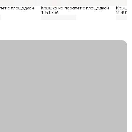
пет с площадкой
Крышка на парапет с площадкой
Крышка
1 517 ₽
2 492 