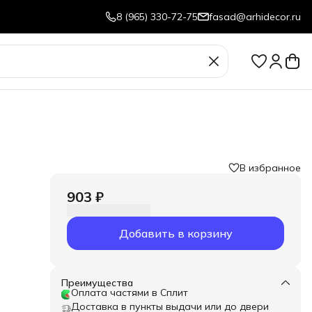
8 (965) 330-72-75
fasad@arhidecor.ru
В избранное
903 ₽
ожет
Добавить в корзину
й
Преимущества
Оплата частями в Сплит
Доставка в пункты выдачи или до двери