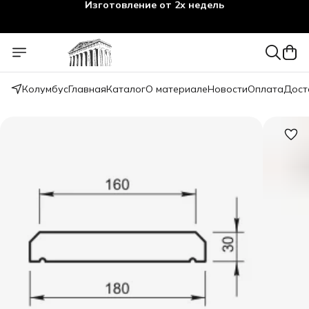
Изготовление от 2х недель
Колумбус
Главная
Каталог
О материале
Новости
Оплата
Дост