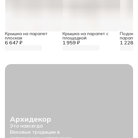
Крышка на парапет
Крышка на парапет с
Подокон
плоская
площадкой
парапет
6 647 ₽
1 959 ₽
1 228 ₽
Архидекор
Это навсегда
Вековые традиции в