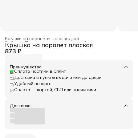
Крышки на парапеты с площадкой
Забор
›
Парапетные крышки для забора
›
Крышка на парапет плоская
Главная
›
Весь архитектурный декор
›
873 ₽
Преимущества
Оплата частями в Сплит
Доставка в пункты выдачи или до двери
Удобный возврат
Оплата — картой, СБП или наличными
Доставка