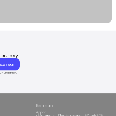
ь выгоду
саться
сональных
Контакты
Адрес
г.Москва, ул.Профсоюзная 57, оф.525