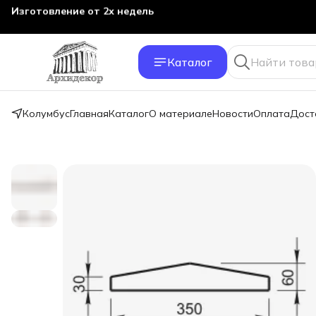
Изготовление от 2х недель
Каталог
Колумбус
Главная
Каталог
О материале
Новости
Оплата
Дост