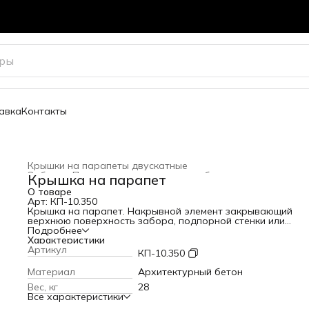
авка
Контакты
Крышки на парапеты двускатные
Забор
›
Парапетные крышки для забора
›
Крышка на парапет
Главная
›
Весь архитектурный декор
›
О товаре
Арт: КП-10.350
Крышка на парапет. Накрывной элемент закрывающий
верхнюю поверхность забора, подпорной стенки или
парапета. Защищает конструкцию от попадания влаги.
Подробнее
Ширина: 350 мм
Характеристики
Длина: 800 мм
Артикул
КП-10.350
Высота: 60 мм
Вес: 28 кг
Материал
Архитектурный бетон
Варианты цвета
Вес, кг
28
Все характеристики