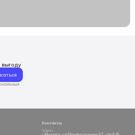
ь выгоду
саться
сональных
Контакты
Адрес
г.Москва, ул.Профсоюзная 57, оф.525