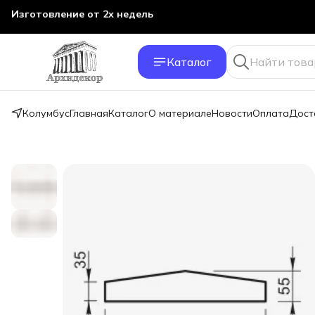
Изготовление от 2х недель
Каталог
Колумбус
Главная
Каталог
О материале
Новости
Оплата
Дост