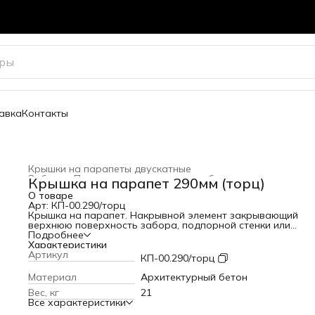
авка
Контакты
Крышки на парапеты двускатные
Забор
›
Парапетные крышки для забора
›
Крышка на парапет 290мм (торц)
Главная
›
Весь архитектурный декор
›
О товаре
Арт: КП-00.290/торц
Крышка на парапет. Накрывной элемент закрывающий
верхнюю поверхность забора, подпорной стенки или
парапета. Защищает конструкцию от попадания влаги.
Подробнее
Ширина: 290 мм
Характеристики
Длина: 745 мм
Артикул
КП-00.290/торц
Высота: 55 мм
Вес: 21 кг
Материал
Архитектурный бетон
Варианты цвета
Вес, кг
21
Все характеристики