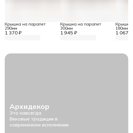
Крышка на парапет
Крышка на парапет
Крышка 
290мм
300мм
180мм
1 370 ₽
1 945 ₽
1 067 ₽
Архидекор
Это навсегда
Вековые традиции в
современном исполнении