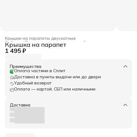
Крышки на парапеты двускатные
Забор
›
Парапетные крышки для забора
›
Крышка на парапет
Главная
›
Весь архитектурный декор
›
1 495 ₽
Преимущества
Оплата частями в Сплит
Доставка в пункты выдачи или до двери
Удобный возврат
Оплата — картой, СБП или наличными
Доставка