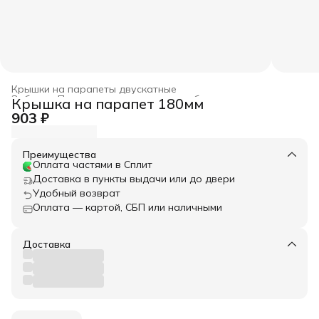
Крышки на парапеты двускатные
Забор
›
Парапетные крышки для забора
›
Крышка на парапет 180мм
Главная
›
Весь архитектурный декор
›
903 ₽
Преимущества
Оплата частями в Сплит
Доставка в пункты выдачи или до двери
Удобный возврат
Оплата — картой, СБП или наличными
Доставка