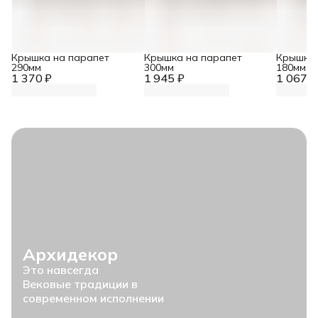
Крышка на парапет
Крышка на парапет
Крышка 
290мм
300мм
180мм
1 370 ₽
1 945 ₽
1 067 ₽
Архидекор
Это навсегда
Вековые традиции в
современном исполнении