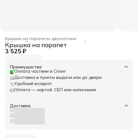
Крышки на парапеты двускатные
Забор
›
Парапетные крышки для забора
›
Крышка на парапет
Главная
›
Весь архитектурный декор
›
3 525 ₽
Преимущества
Оплата частями в Сплит
Доставка в пункты выдачи или до двери
Удобный возврат
Оплата — картой, СБП или наличными
Доставка