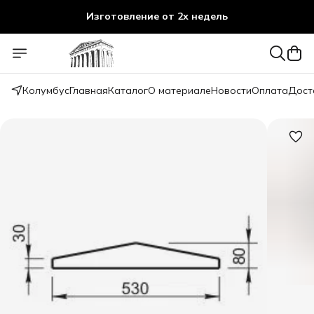
Изготовление от 2х недель
Колумбус
Главная
Каталог
О материале
Новости
Оплата
Дост