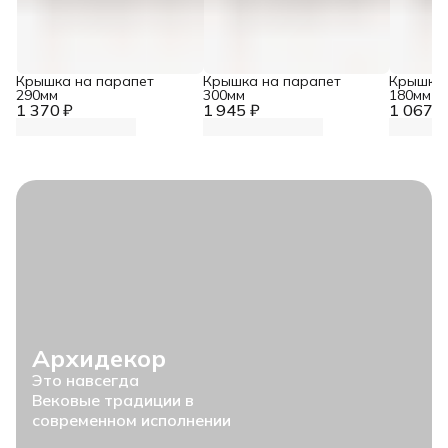
Крышка на парапет
Крышка на парапет
Крышка 
290мм
300мм
180мм
1 370 ₽
1 945 ₽
1 067 ₽
Архидекор
Это навсегда
Вековые традиции в
современном исполнении