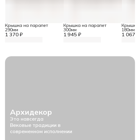
Крышка на парапет
Крышка на парапет
Крышка 
290мм
300мм
180мм
1 370 ₽
1 945 ₽
1 067 ₽
Архидекор
Это навсегда
Вековые традиции в
современном исполнении