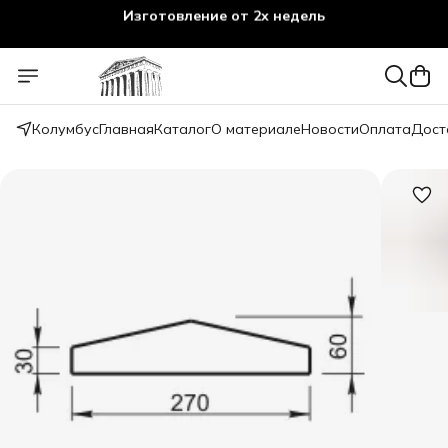
Изготовление от 2х недель
Колумбус
Главная
Каталог
О материале
Новости
Оплата
Дост