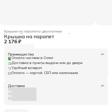
Крышки на парапеты двускатные
Забор
›
Парапетные крышки для забора
›
Крышка на парапет
Главная
›
Весь архитектурный декор
›
2 176 ₽
Преимущества
Оплата частями в Сплит
Доставка в пункты выдачи или до двери
Удобный возврат
Оплата — картой, СБП или наличными
Доставка