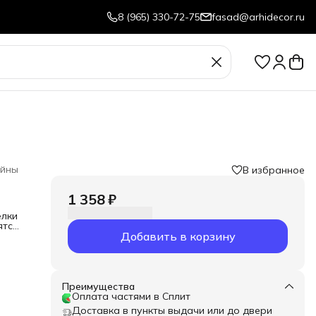
8 (965) 330-72-75
fasad@arhidecor.ru
йны
В избранное
1 358 ₽
елки
ятся
Добавить в корзину
Преимущества
Оплата частями в Сплит
Доставка в пункты выдачи или до двери