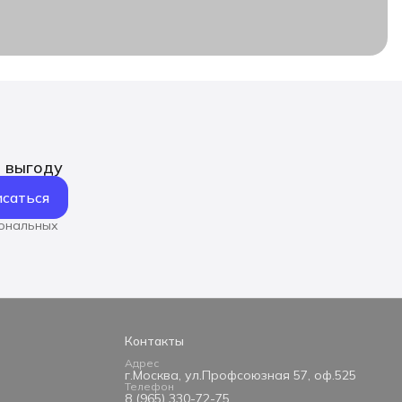
ь выгоду
саться
сональных
Контакты
Адрес
г.Москва, ул.Профсоюзная 57, оф.525
Телефон
8 (965) 330-72-75