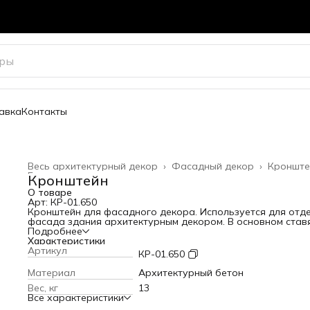
авка
Контакты
Весь архитектурный декор
›
Фасадный декор
›
Кронште
Главная
›
Кронштейн
О товаре
Арт: КР-01.650
Кронштейн для фасадного декора. Используется для отд
фасада здания архитектурным декором. В основном став
под окна и балконы.
Подробнее
Высота: 650 мм
Характеристики
Длина: 150 мм
Артикул
КР-01.650
Вылет от стены: 80 мм
Вес: 13 кг
Материал
Архитектурный бетон
Вес, кг
13
Все характеристики