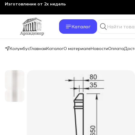
Изготовление от 2х недель
Каталог
Колумбус
Главная
Каталог
О материале
Новости
Оплата
Дост