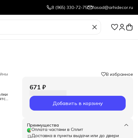
8 (965) 330-72-75
fasad@arhidecor.ru
йны
В избранное
671 ₽
елки
ятся
Добавить в корзину
Преимущества
Оплата частями в Сплит
Доставка в пункты выдачи или до двери