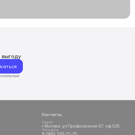
ь выгоду
саться
сональных
Контакты
Адрес
г.Москва, ул.Профсоюзная 57, оф.525
Телефон
8 (965) 330-72-75