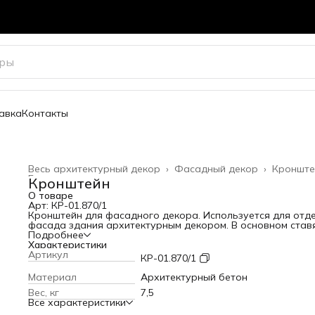
авка
Контакты
Весь архитектурный декор
›
Фасадный декор
›
Кронште
Главная
›
Кронштейн
О товаре
Арт: КР-01.870/1
Кронштейн для фасадного декора. Используется для отд
фасада здания архитектурным декором. В основном став
под окна и балконы.
Подробнее
Высота: 170 мм
Характеристики
Ширина: 280 мм
Артикул
КР-01.870/1
Вылет от стены: 110 мм
Вес: 7,5 кг
Материал
Архитектурный бетон
Вес, кг
7,5
Все характеристики