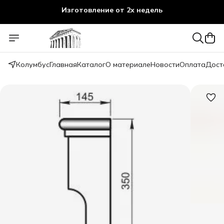
Изготовление от 2х недель
Колумбус
Главная
Каталог
О материале
Новости
Оплата
Дост