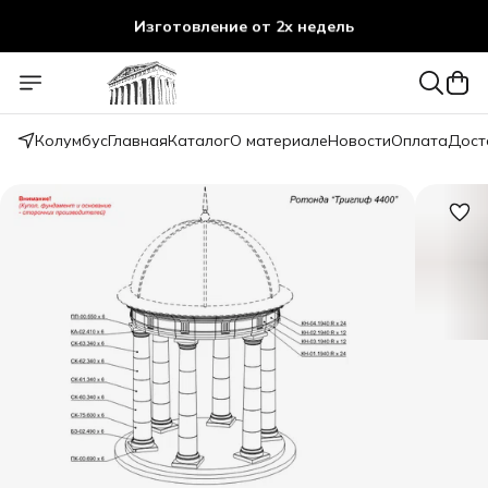
Изготовление от 2х недель
Колумбус
Главная
Каталог
О материале
Новости
Оплата
Дост