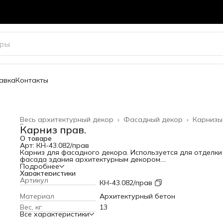
авка
Контакты
Весь архитектурный декор
›
Фасадный декор
›
Карнизы
Главная
›
Карниз прав.
О товаре
Арт: КН-43.082/прав
Карниз для фасадного декора. Используется для отделки
фасада здания архитектурным декором.
Высота: 82 мм
Подробнее
Вылет от стены: 90 мм
Характеристики
Длина: 1000 мм
Артикул
КН-43.082/прав
Вес: 13 кг
Материал
Архитектурный бетон
Вес, кг
13
Все характеристики