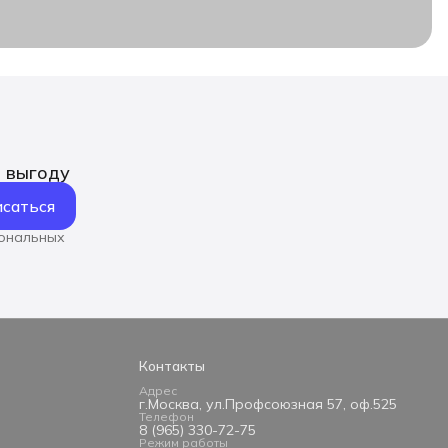
ь выгоду
саться
сональных
Контакты
Адрес
г.Москва, ул.Профсоюзная 57, оф.525
Телефон
8 (965) 330-72-75
Режим работы