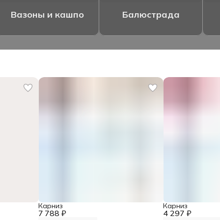
Вазоны и кашпо
Балюстрада
Карниз
Карниз
7 788 ₽
4 297 ₽