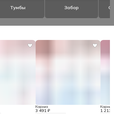
Тумбы
Забор
Ог
Карниз
Карниз
3 491 ₽
1 213 