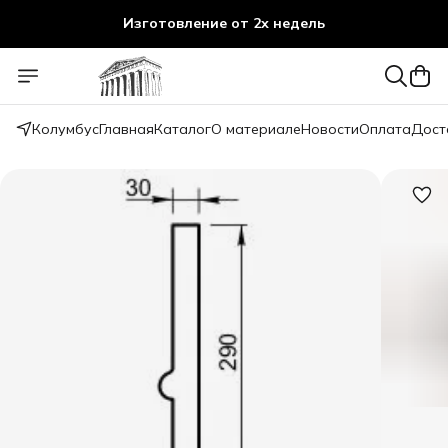
Изготовление от 2х недель
Колумбус
Главная
Каталог
О материале
Новости
Оплата
Дост