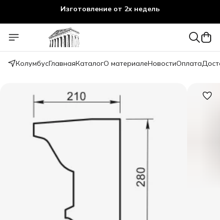
Изготовление от 2х недель
Колумбус
Главная
Каталог
О материале
Новости
Оплата
Дост