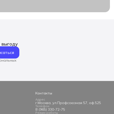
ь выгоду
саться
сональных
Контакты
Адрес
г.Москва, ул.Профсоюзная 57, оф.525
Телефон
8 (965) 330-72-75
Режим работы