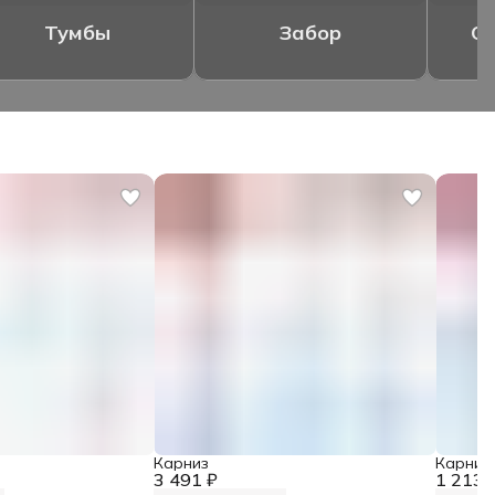
Тумбы
Забор
Ог
Карниз
Карниз
3 491 ₽
1 213 