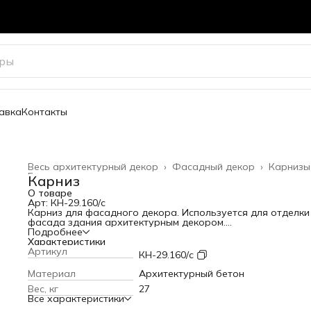
авка
Контакты
Весь архитектурный декор
›
Фасадный декор
›
Карнизы
Главная
›
Карниз
О товаре
Арт: КН-29.160/с
Карниз для фасадного декора. Используется для отделки
фасада здания архитектурным декором.
Высота: 160 мм
Подробнее
Вылет от стены: 148 мм
Характеристики
Длина: 800 мм
Артикул
КН-29.160/с
Вес: 27 кг
Материал
Архитектурный бетон
Вес, кг
27
Все характеристики