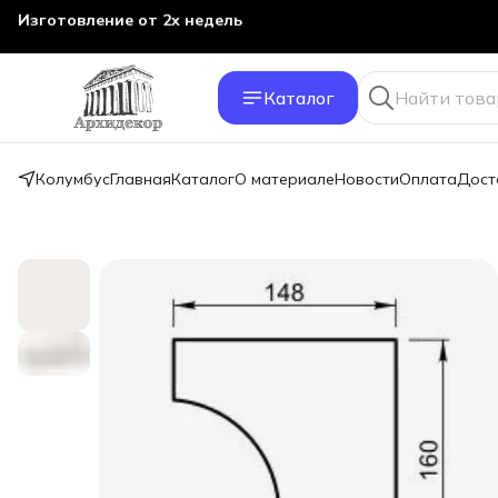
Изготовление от 2х недель
Каталог
Колумбус
Главная
Каталог
О материале
Новости
Оплата
Дост