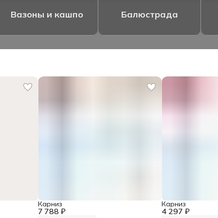
Вазоны и кашпо
Балюстрада
Карниз
Карниз
7 788 ₽
4 297 ₽