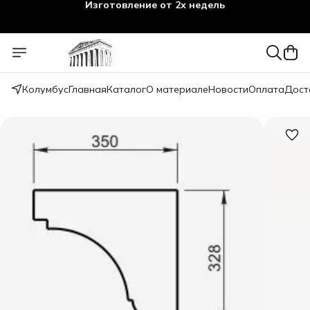
Изготовление от 2х недель
Колумбус
Главная
Каталог
О материале
Новости
Оплата
Дост