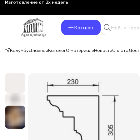
Изготовление от 2х недель
Каталог
Колумбус
Главная
Каталог
О материале
Новости
Оплата
Дост