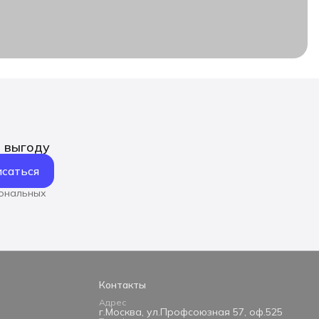
ь выгоду
саться
сональных
Контакты
Адрес
г.Москва, ул.Профсоюзная 57, оф.525