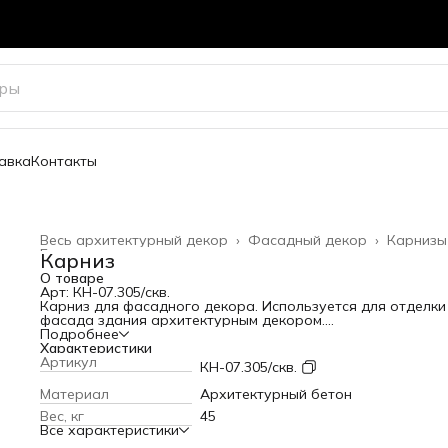
авка
Контакты
Весь архитектурный декор
›
Фасадный декор
›
Карнизы
Главная
›
Карниз
О товаре
Арт: КН-07.305/скв.
Карниз для фасадного декора. Используется для отделки
фасада здания архитектурным декором.
Высота: 305 мм
Подробнее
Вылет от стены: 230 мм
Характеристики
Длина: 600 мм
Артикул
КН-07.305/скв.
Вес: 45 кг
Материал
Архитектурный бетон
Вес, кг
45
Все характеристики