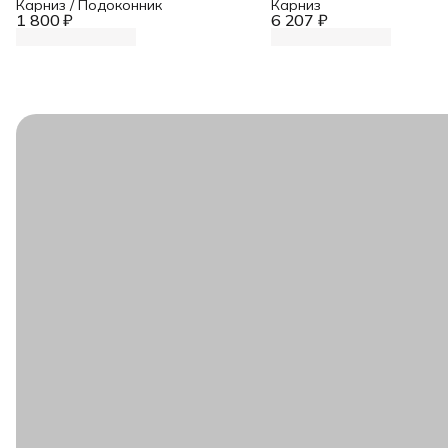
Карниз / Подоконник
Карниз
1 800 ₽
6 207 ₽