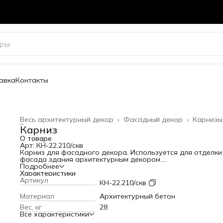
авка
Контакты
Весь архитектурный декор
›
Фасадный декор
›
Карнизы
Главная
›
Карниз
О товаре
Арт: КН-22.210/скв
Карниз для фасадного декора. Используется для отделки
фасада здания архитектурным декором.
Высота: 210 мм
Подробнее
Вылет от стены: 140 мм
Характеристики
Длина: 640 мм
Артикул
КН-22.210/скв
Вес: 28 кг
Материал
Архитектурный бетон
Вес, кг
28
Все характеристики