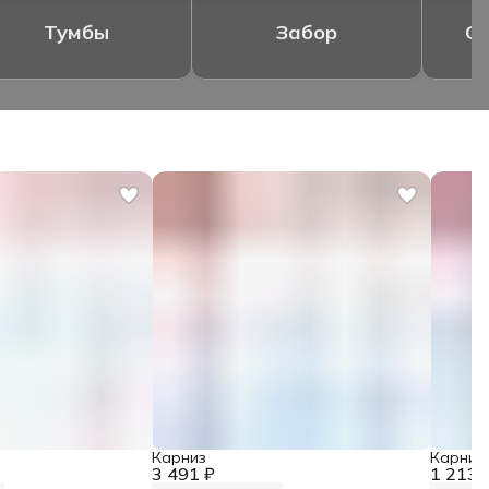
Тумбы
Забор
Ог
Карниз
Карниз
3 491 ₽
1 213 