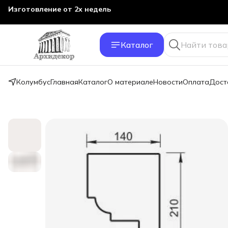
Изготовление от 2х недель
Каталог
Колумбус
Главная
Каталог
О материале
Новости
Оплата
Дост