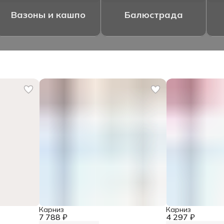
Вазоны и кашпо
Балюстрада
Карниз
Карниз
7 788 ₽
4 297 ₽