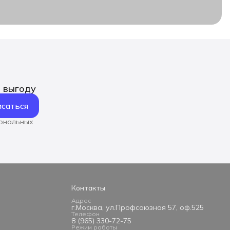
ь выгоду
саться
сональных
Контакты
Адрес
г.Москва, ул.Профсоюзная 57, оф.525
Телефон
8 (965) 330-72-75
Режим работы