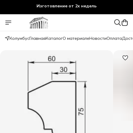
Изготовление от 2х недель
Колумбус
Главная
Каталог
О материале
Новости
Оплата
Дост