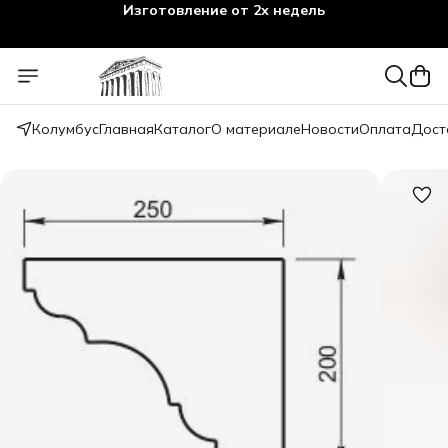
Изготовление от 2х недель
Колумбус
Главная
Каталог
О материале
Новости
Оплата
Дост