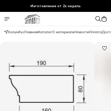
Изготовление от 2х недель
Колумбус
Главная
Каталог
О материале
Новости
Оплата
Дост