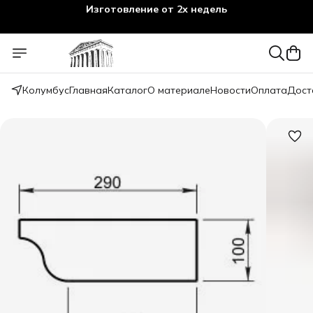
Изготовление от 2х недель
Колумбус
Главная
Каталог
О материале
Новости
Оплата
Дост