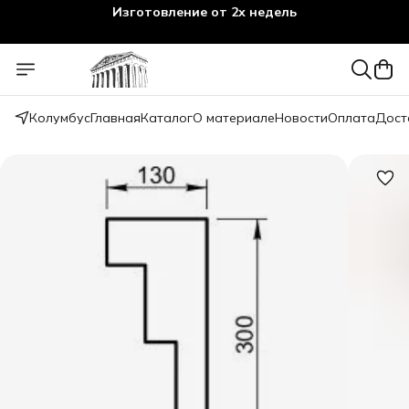
Изготовление от 2х недель
Колумбус
Главная
Каталог
О материале
Новости
Оплата
Дост