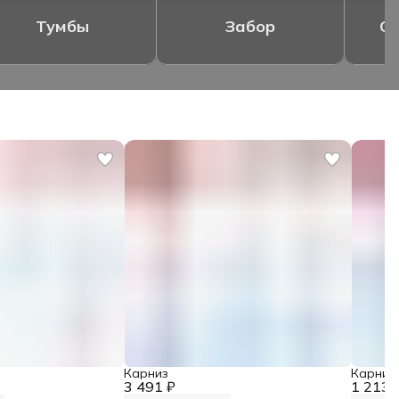
Тумбы
Забор
Ог
Карниз
Карниз
3 491 ₽
1 213 