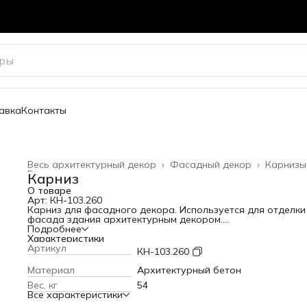
авка
Контакты
Весь архитектурный декор
›
Фасадный декор
›
Карнизы
Главная
›
Карниз
О товаре
Арт: КН-103.260
Карниз для фасадного декора. Используется для отделки
фасада здания архитектурным декором.
Высота: 260 мм
Подробнее
Вылет от стены: 258 мм
Характеристики
Длина: 600 мм
Артикул
КН-103.260
Вес: 54 кг
Материал
Архитектурный бетон
Вес, кг
54
Все характеристики