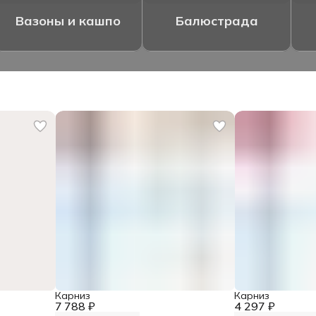
Вазоны и кашпо
Балюстрада
Карниз
Карниз
7 788 ₽
4 297 ₽