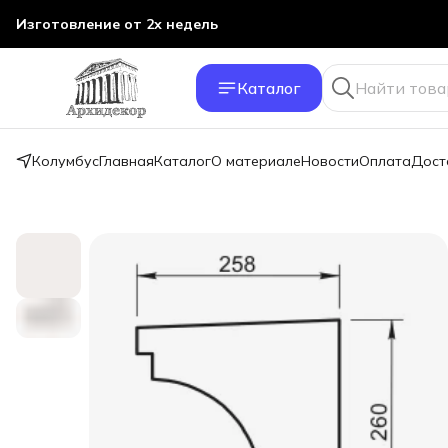
Изготовление от 2х недель
Каталог
Колумбус
Главная
Каталог
О материале
Новости
Оплата
Дост