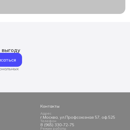
ь выгоду
саться
сональных
Контакты
Адрес
г.Москва, ул.Профсоюзная 57, оф.525
Телефон
8 (965) 330-72-75
Режим работы