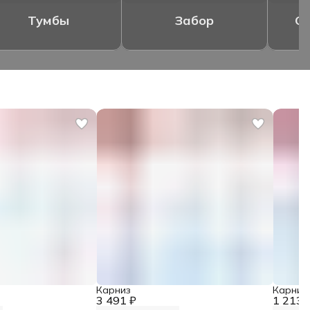
Тумбы
Забор
Ог
Карниз
Карниз
3 491 ₽
1 213 