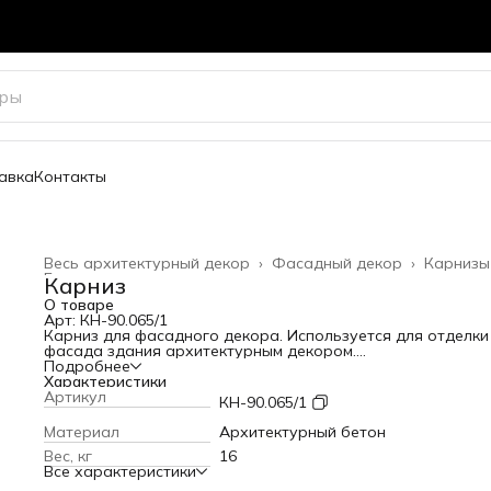
авка
Контакты
Весь архитектурный декор
›
Фасадный декор
›
Карнизы
Главная
›
Карниз
О товаре
Арт: КН-90.065/1
Карниз для фасадного декора. Используется для отделки
фасада здания архитектурным декором.
Высота: 65 мм
Подробнее
Вылет от стены: 100 мм
Характеристики
Длина: 1050 мм
Артикул
КН-90.065/1
Вес: 16 кг
Материал
Архитектурный бетон
Вес, кг
16
Все характеристики