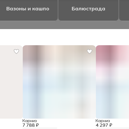
Вазоны и кашпо
Балюстрада
Карниз
Карниз
7 788 ₽
4 297 ₽