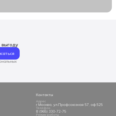
ь выгоду
саться
сональных
Контакты
Адрес
г.Москва, ул.Профсоюзная 57, оф.525
Телефон
8 (965) 330-72-75
Режим работы