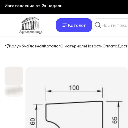
Изготовление от 2х недель
Каталог
Колумбус
Главная
Каталог
О материале
Новости
Оплата
Дост