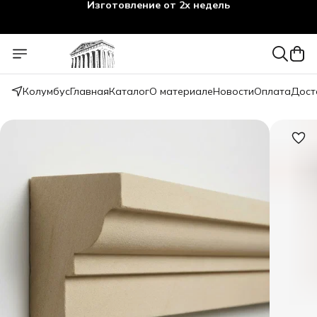
Изготовление от 2х недель
Колумбус
Главная
Каталог
О материале
Новости
Оплата
Дост