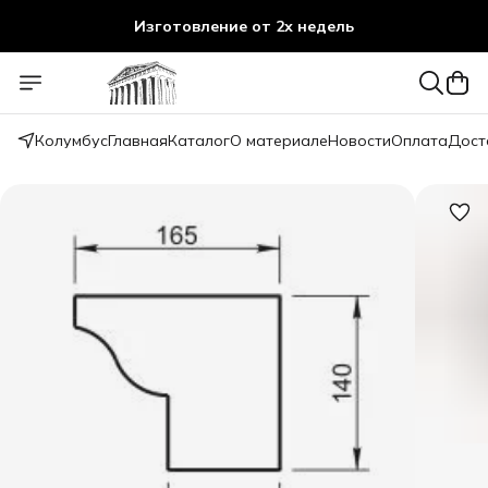
Изготовление от 2х недель
Колумбус
Главная
Каталог
О материале
Новости
Оплата
Дост