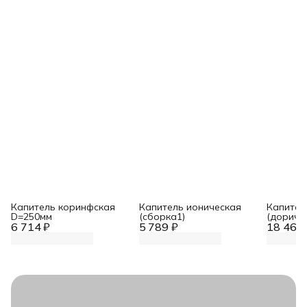
Капитель коринфская
Капитель ионическая
Капител
D=250мм
(сборка1)
(дориче
6 714 ₽
5 789 ₽
18 462 