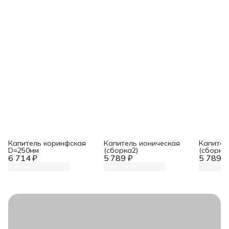
Капитель коринфская
Капитель ионическая
Капител
D=250мм
(сборка2)
(сборка
6 714 ₽
5 789 ₽
5 789 ₽