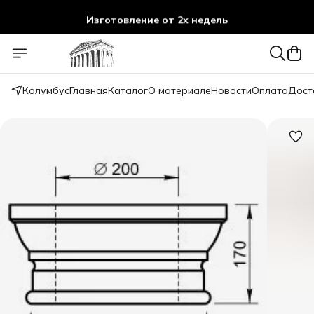
Изготовление от 2х недель
Колумбус
Главная
Каталог
О материале
Новости
Оплата
Дост