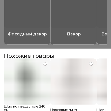
Фасадный декор
Декор
Ваз
Похожие товары
Шар на пьедестале 240
мм
Навершие пика
Шар на 