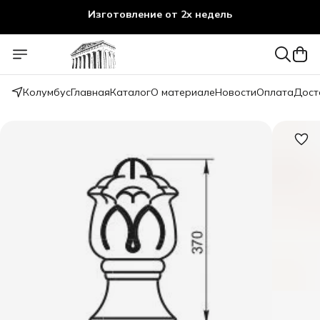
Изготовление от 2х недель
Колумбус
Главная
Каталог
О материале
Новости
Оплата
Дост