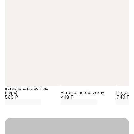
Вставка для лестниц
(верх)
Вставка на балясину
Подстав
560 ₽
448 ₽
740 ₽