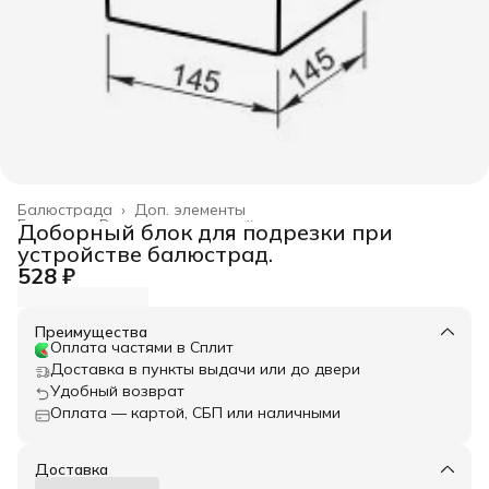
Балюстрада
›
Доп. элементы
Главная
›
Весь архитектурный декор
›
Доборный блок для подрезки при
устройстве балюстрад.
528 ₽
Преимущества
Оплата частями в Сплит
Доставка в пункты выдачи или до двери
Удобный возврат
Оплата — картой, СБП или наличными
Доставка