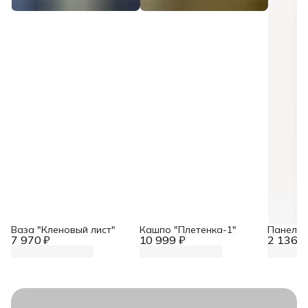
Ваза "Кленовый лист"
Кашпо "Плетенка-1"
Панель 
7 970 ₽
10 999 ₽
2 136 ₽