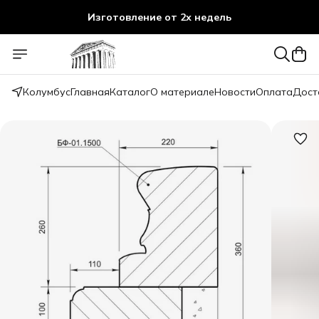
Изготовление от 2х недель
Изготовление от 2х недель
Колумбус
Главная
Каталог
О материале
Новости
Оплата
Дост