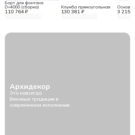
Борт для фонтана
D=4000 (сборка)
Клумба прямоугольная
Основан
110 764 ₽
130 381 ₽
3 215 ₽
Архидекор
Это навсегда
Вековые традиции в
современном исполнении