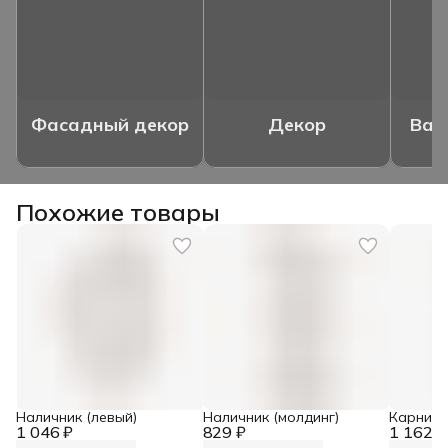
Фасадный декор
Декор
Ваз
Похожие товары
Наличник (левый)
Наличник (молдинг)
Карниз 
1 046 ₽
829 ₽
1 162 ₽