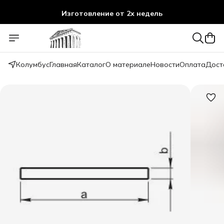
Изготовление от 2х недель
Колумбус
Главная
Каталог
О материале
Новости
Оплата
Дост