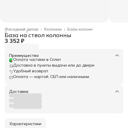
Фасадный декор
›
Колонны
›
Базы колонн
Главная
›
Весь архитектурный декор
›
База на ствол колонны
3 352 ₽
Преимущества
Оплата частями в Сплит
Доставка в пункты выдачи или до двери
Удобный возврат
Оплата — картой, СБП или наличными
Доставка
Характеристики