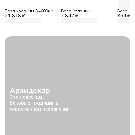
База колонны D=600мм
База колонны
База на
21 818 ₽
1 842 ₽
854 ₽
Архидекор
Это навсегда
Вековые традиции в
современном исполнении