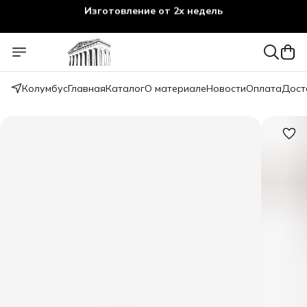
Изготовление от 2х недель
Колумбус
Главная
Каталог
О материале
Новости
Оплата
Дост