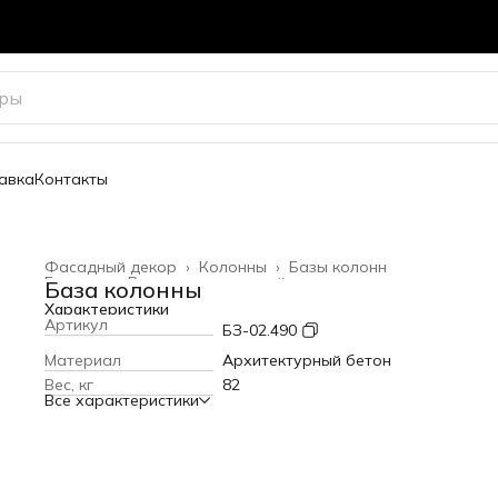
авка
Контакты
Фасадный декор
›
Колонны
›
Базы колонн
Главная
›
Весь архитектурный декор
›
База колонны
Характеристики
Артикул
БЗ-02.490
Материал
Архитектурный бетон
Вес, кг
82
Все характеристики