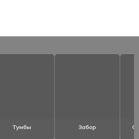
Тумбы
Забор
Ог