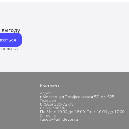
ь выгоду
саться
сональных
Контакты
Адрес
г.Москва, ул.Профсоюзная 57, оф.525
Телефон
8 (965) 330-72-75
Режим работы
Пн-Чт: с 10:00 до 18:00; Пт: с 10:00 до 17:00
Эл. почта
fasad@arhidecor.ru