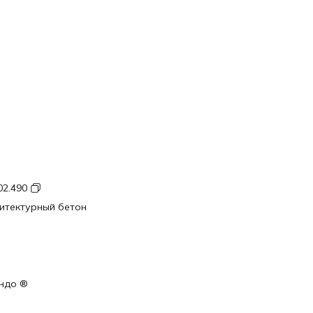
02.490
итектурный бетон
ндо ®