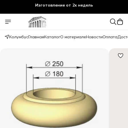
Изготовление от 2х недель
Колумбус
Главная
Каталог
О материале
Новости
Оплата
Дост