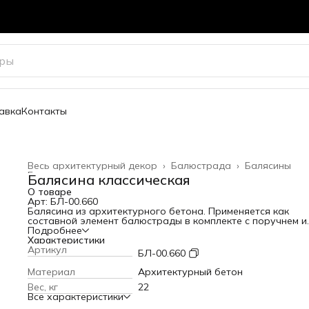
авка
Контакты
Весь архитектурный декор
›
Балюстрада
›
Балясины
Главная
›
Балясина классическая
О товаре
Арт: БЛ-00.660
Балясина из архитектурного бетона. Применяется как
составной элемент балюстрады в комплекте с поручнем и
основанием. Устанавливается в виде ограждения на
Подробнее
балконах, лестницах и крыльцах дома. Также используетс
Характеристики
ландшафте и в парковой архитектуре.
Артикул
БЛ-00.660
Высота: 660 мм
Вес: 22 кг
Материал
Архитектурный бетон
Вес, кг
22
Все характеристики