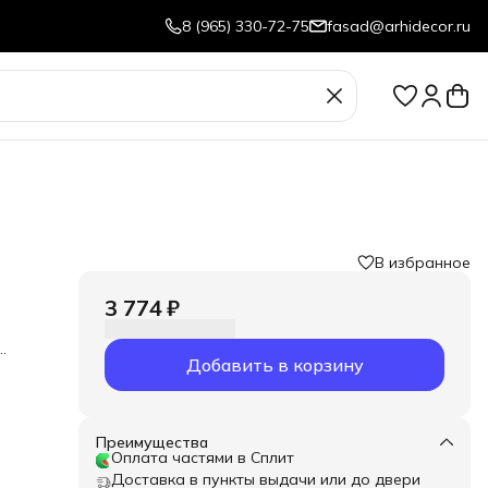
8 (965) 330-72-75
fasad@arhidecor.ru
В избранное
3 774 ₽
Добавить в корзину
я в
Преимущества
Оплата частями в Сплит
Доставка в пункты выдачи или до двери