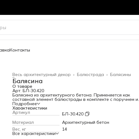
авка
Контакты
Весь архитектурный декор
›
Балюстрада
›
Балясины
Главная
›
Балясина
О товаре
Арт: БЛ-30.420
Балясина из архитектурного бетона. Применяется как
составной элемент балюстрады в комплекте с поручнем и
основанием. Устанавливается в виде ограждения на
Подробнее
балконах, лестницах и крыльцах дома. Также используетс
Характеристики
ланшафте и в парковой архитектуре.
Артикул
БЛ-30.420
Высота: 420 мм
Ширина: мм
Материал
Архитектурный бетон
Вес: 14 кг
Вес, кг
14
Все характеристики