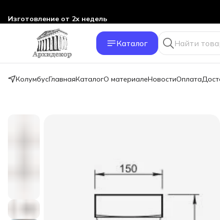
Изготовление от 2х недель
Каталог
Колумбус
Главная
Каталог
О материале
Новости
Оплата
Дост