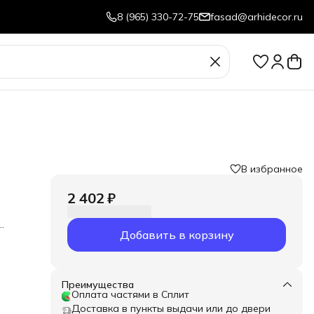
8 (965) 330-72-75
fasad@arhidecor.ru
В избранное
2 402 ₽
Добавить в корзину
я в
Преимущества
Оплата частями в Сплит
Доставка в пункты выдачи или до двери