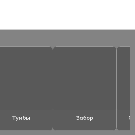
Тумбы
Забор
Ог