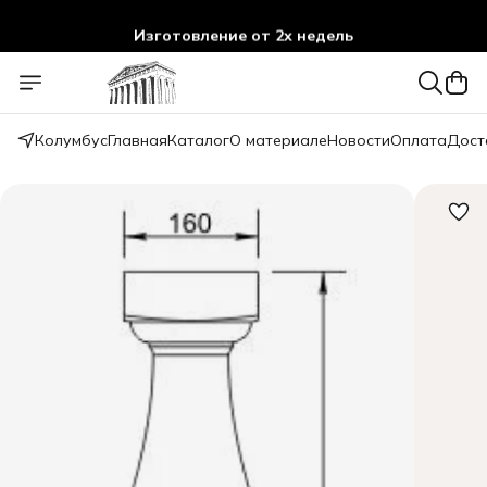
Изготовление от 2х недель
Колумбус
Главная
Каталог
О материале
Новости
Оплата
Дост