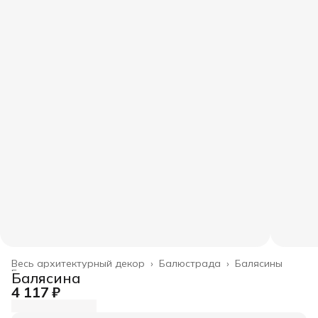
Весь архитектурный декор
›
Балюстрада
›
Балясины
Главная
›
Балясина
4 117 ₽