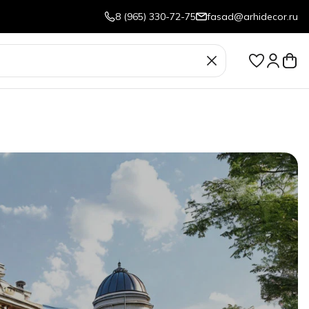
8 (965) 330-72-75
fasad@arhidecor.ru