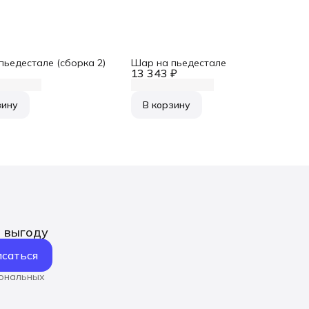
пьедестале (сборка 2)
Шар на пьедестале
13 343 ₽
зину
В корзину
ь выгоду
саться
сональных